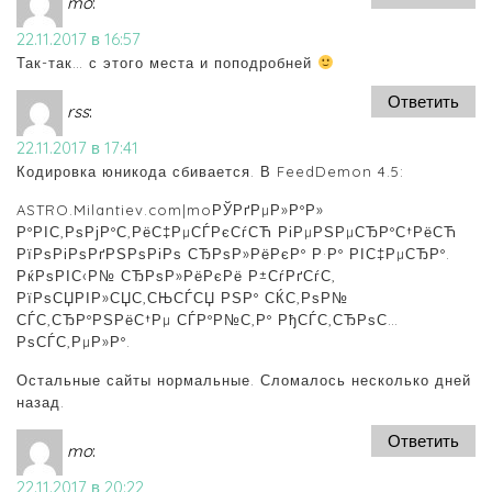
mo
:
22.11.2017 в 16:57
Так-так… с этого места и поподробней
Ответить
rss
:
22.11.2017 в 17:41
Кодировка юникода сбивается. В FeedDemon 4.5:
ASTRO.Milantiev.com|moРЎРґРµР»Р°Р»
Р°РІС‚РѕРјР°С‚РёС‡РµСЃРєСѓСЋ РіРµРЅРµСЂР°С†РёСЋ
РїРѕРіРѕРґРЅРѕРіРѕ СЂРѕР»РёРєР° Р·Р° РІС‡РµСЂР°.
РќРѕРІС‹Р№ СЂРѕР»РёРєРё Р±СѓРґСѓС‚
РїРѕСЏРІР»СЏС‚СЊСЃСЏ РЅР° СЌС‚РѕР№
СЃС‚СЂР°РЅРёС†Рµ СЃР°Р№С‚Р° РђСЃС‚СЂРѕС…
РѕСЃС‚РµР»Р°.
Остальные сайты нормальные. Сломалось несколько дней
назад.
Ответить
mo
:
22.11.2017 в 20:22