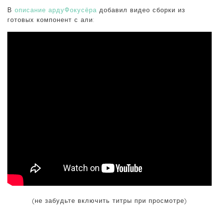
В
описание ардуФокусёра
добавил видео сборки из
готовых компонент с али:
(не забудьте включить титры при просмотре)