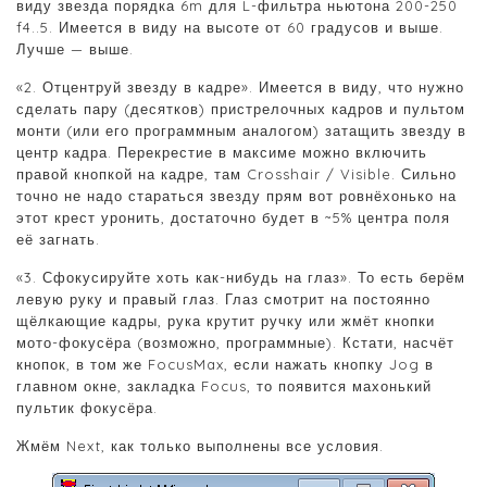
виду звезда порядка 6m для L-фильтра ньютона 200-250
f4..5. Имеется в виду на высоте от 60 градусов и выше.
Лучше — выше.
«2. Отцентруй звезду в кадре». Имеется в виду, что нужно
сделать пару (десятков) пристрелочных кадров и пультом
монти (или его программным аналогом) затащить звезду в
центр кадра. Перекрестие в максиме можно включить
правой кнопкой на кадре, там Crosshair / Visible. Сильно
точно не надо стараться звезду прям вот ровнёхонько на
этот крест уронить, достаточно будет в ~5% центра поля
её загнать.
«3. Сфокусируйте хоть как-нибудь на глаз». То есть берём
левую руку и правый глаз. Глаз смотрит на постоянно
щёлкающие кадры, рука крутит ручку или жмёт кнопки
мото-фокусёра (возможно, программные). Кстати, насчёт
кнопок, в том же FocusMax, если нажать кнопку Jog в
главном окне, закладка Focus, то появится махонький
пультик фокусёра.
Жмём Next, как только выполнены все условия.