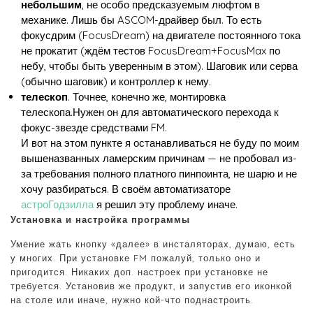
небольшим
, не особо предсказуемым люфтом в
механике. Лишь бы ASCOM-драйвер был. То есть
фокусдрим (FocusDream) на двигателе постоянного тока
не прокатит (ждём тестов FocusDream+FocusMax по
небу, чтобы быть уверенным в этом). Шаговик или серва
(обычно шаговик) и контроллер к нему.
телескоп
. Точнее, конечно же, монтировка
телескопа.Нужен он для автоматического перехода к
фокус-звезде средствами FM.
И вот на этом пункте я останавливаться не буду по моим
вышеназванных ламерским причинам — не пробовал из-
за требования полного платного пинпоинта, не шарю и не
хочу разбираться. В своём автоматизаторе
астроГодзилла
я решил эту проблему иначе.
Установка и настройка программы
Умение жать кнопку «далее» в инсталяторах, думаю, есть
у многих. При установке FM пожалуй, только оно и
пригодится. Никаких доп. настроек при установке не
требуется. Установив же продукт, и запустив его иконкой
на столе или иначе, нужно кой-что поднастроить.