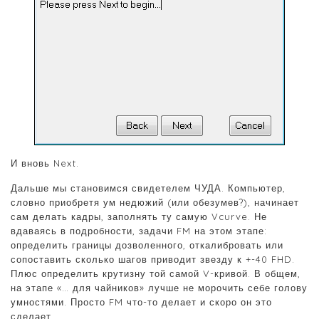
И вновь Next.
Дальше мы становимся свидетелем ЧУДА. Компьютер,
словно приобретя ум недюжий (или обезумев?), начинает
сам делать кадры, заполнять ту самую Vcurve. Не
вдаваясь в подробности, задачи FM на этом этапе:
определить границы дозволенного, откалибровать или
сопоставить сколько шагов приводит звезду к +-40 FHD.
Плюс определить крутизну той самой V-кривой. В общем,
на этапе «… для чайников» лучше не морочить себе голову
умностями. Просто FM что-то делает и скоро он это
сделает.