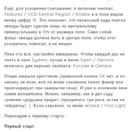
Ещё, для ускорения считывания, я включаю чекбокс
Features / CCD Central Region / Enable и в поле рядом
ввожу цифру 15. Это означает, что начальный кадр поиска
звезды будет сделан лишь по центральному
прямоугольнику в 15% от размера поля. Само собой,
фокус-звезда должна быть в центре поля, чтобы этот
ускоритель помогал, а не мешал.
Пока что всё, настройки завершены. Чтобы каждый раз не
лезть в окно System, лучше в меню Open / Options
включить два верхних чекбокса: Focuser и Camera.
Опции закрыли крестиком (привычной кнопки Ok нет, и по-
началу не ясно, всё ли мною сказанное понял факир или
проигнорирует при заакрытии окна). И уже в основном окне
зовём волшебника. Можно, например, как в дет.саду
громким «дедушка приди!» (прокричать три раза, встав на
табуретку) :). Если серьёзно, то меню Wizard / First Light.
Переходим к первому старту…
Первый старт