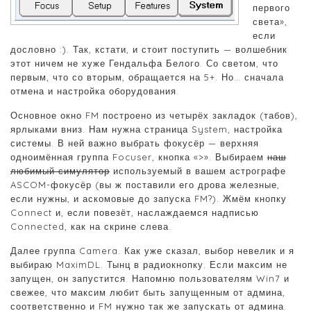
первого
света»,
если
дословно :). Так, кстати, и стоит поступить — волшебник
этот ничем не хуже Гендальфа Белого. Со светом, что
первым, что со вторым, обращается на 5+. Но… сначала
отмена и настройка оборудования.
Основное окно FM построено из четырёх закладок (табов),
ярлыками вниз. Нам нужна страница System, настройка
системы. В ней важно выбрать фокусёр — верхняя
одноимённая группа Focuser, кнопка «>». Выбираем
наш
любимый симулятор
используемый в вашем астрографе
ASCOM-фокусёр (вы ж поставили его дрова железные,
если нужны, и аскомовые до запуска FM?). Жмём кнопку
Connect и, если повезёт, наслаждаемся надписью
Connected, как на скрине слева.
Далее группа Camera. Как уже сказал, выбор невелик и я
выбираю MaximDL. Тынц в радиокнопку. Если максим не
запущен, он запустится. Напомню пользователям Win7 и
свежее, что максим любит быть запущенным от админа,
соответственно и FM нужно так же запускать от админа.