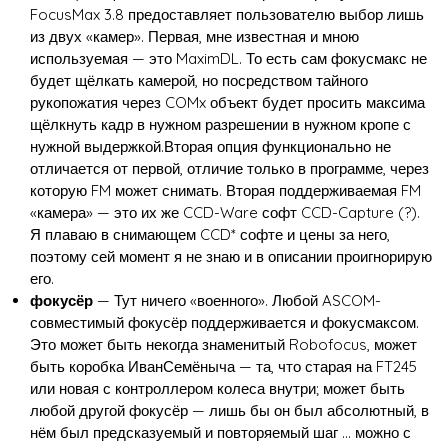
FocusMax 3.8 предоставляет пользователю выбор лишь
из двух «камер». Первая, мне известная и мною
используемая — это MaximDL. То есть сам фокусмакс не
будет щёлкать камерой, но посредством тайного
рукопожатия через COMx объект будет просить максима
щёлкнуть кадр в нужном разрешении в нужном кропе с
нужной выдержкой.Вторая опция функционально не
отличается от первой, отличие только в программе, через
которую FM может снимать. Вторая поддерживаемая FM
«камера» — это их же CCD-Ware софт CCD-Capture (?).
Я плаваю в снимающем CCD* софте и цены за него,
поэтому сей момент я не знаю и в описании проигнорирую
его.
фокусёр
— Тут ничего «военного». Любой ASCOM-
совместимый фокусёр поддерживается и фокусмаксом.
Это может быть некогда знаменитый Robofocus, может
быть коробка ИванСемёныча — та, что старая на FT245
или новая с контроллером колеса внутри; может быть
любой другой фокусёр — лишь бы он был абсолютный, в
нём был предсказуемый и повторяемый шаг … можно с