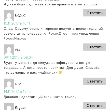
Я даже буду рад оказаться не правым в этом вопросе.
Ответить
Борис
:
15.11.2017 в 10:11
О, да! Самому очень интересно получить положительный
результат использования FocusDream при управлении
FocusMax-ом.
Ответить
liss
:
09.11.2017 в 08:04
Будет у меня когда нибудь автофокусер, и вот уж
тогдаааа…. А пока просто прочитал. Для души. Спасибо,
что думаешь о нас, «чайниках»
Ответить
mo
:
14.11.2017 в 19:15
Добавил недостающий скриншот V-кривой
Ответить
Борис
: