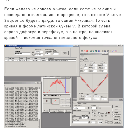
Если железо не совсем убитое, если софт не глючил и
провода не отваливались в процессе, то в окошке Vcurve
Sequence будет… да-да, та самая V-кривая. То есть
кривая в форме латинской буквы V. В которой слева-
справа дофокус и перефокус, а в центре, на «носике»
кривой — искомая точка оптимального фокуса.