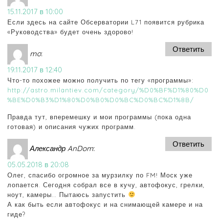
15.11.2017 в 10:00
Если здесь на сайте Обсерватории L71 появится рубрика
«Руководства» будет очень здорово!
Ответить
mo
:
19.11.2017 в 12:40
Что-то похожее можно получить по тегу «программы»:
http://astro.milantiev.com/category/%D0%BF%D1%80%D0
%BE%D0%B3%D1%80%D0%B0%D0%BC%D0%BC%D1%8B/
Правда тут, вперемешку и мои программы (пока одна
готовая) и описания чужих программ.
Ответить
Александр AnDom
:
05.05.2018 в 20:08
Олег, спасибо огромное за мурзилку по FM! Моск уже
лопается. Сегодня собрал все в кучу, автофокус, грелки,
ноут, камеры… Пытаюсь запустить
А как быть если автофокус и на снимающей камере и на
гиде?