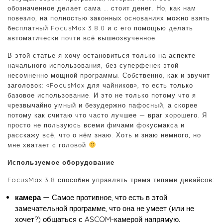
обозначенное делает сама … стоит денег. Но, как нам
повезло, на полностью законных основаниях можно взять
бесплатный FocusMax 3.8.0 и с его помощью делать
автоматически почти всё вышеозвученное.
В этой статье я хочу остановиться только на аспекте
начального использования, без суперфенек этой
несомненно мощной программы. Собственно, как и звучит
заголовок: «FocusMax для чайников», то есть только
базовое использование. И это не только потому что я
чрезвычайно умный и безудержно пафосный, а скорее
потому как считаю что часто лучшее — враг хорошего. Я
просто не пользуюсь всеми фичами фокусмакса и
расскажу всё, что о нём знаю. Хоть и знаю немного, но
мне хватает с головой
Используемое оборудование
FocusMax 3.8 способен управлять тремя типами девайсов:
камера —
Самое противное, что есть в этой
замечательной программе, что она не умеет (или не
хочет?) общаться с ASCOM-камерой напрямую.