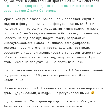
её, кажется, в единственной прочтённой мною наискосок
статье об астрофото, достаточно знаменитого в своё
время автора Джима Соломона
.
Фраза, как уже сказал, банальная и полезная: «Лучше 5
кадров в фокусе, чем 100 расфокусированных». Вот и
получается, что если снимаешь пятиминутками, то раз в
пол часа (5 по 5 кадров) неплохо бы съёмку остановить,
навести на гид-звезду, надеть маску разработки
многоуважаемого Павла Бахтинова, сфокусировать
телескоп, вернуть его на место, сделать тест.кадр,
ресолвнуть кадр, синхронизировать телескоп, довести до
объекта съёмки, запустить гид, запустить съёмку. При
этом ничего не попутать и … не спать всю ночь.
Бр…. с таким описанием многие после 1-2 бессонных ночей
подумают «лучше 100 расфокусированных». Я не
исключение.
Но не всё так плохо! Покупайте наш стиральный порошок и
зубы будут белыми, а кадры — сфокусированными!
Шучу, конечно. Хоть доля правды есть и в этой шутке.
Текущая версия программы, которая почти всё