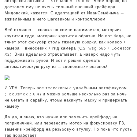
авторской оптикой — STF Мак 8″ Deluxe. Всем хорош, но
достался ему не очень сильный внешний крейфорд.
Мидовский, кажется. С адаптацией от ИванСемёныча —
вживлённым в него шаговиком и контроллером.
Всё отлично — кнопка на компе нажимается, моторчик
крутится туда, моторчик крутится обратно. Но вот беда, не
тянет этот фокусёр столь тяжёлую сборку, как колесо +
камера + внеосевик + гид камера (QSI wsg 683 + Lodestar
X2). Вниз идеально отрабатывает, а наверх надо чуть
поддерживать рукой. И вот я решил сделать
автоматическую руку из … «денежных» резинок!
И УРА! Теперь все телескопы с удалённым автофокусом
(FocusMax 3.8.4) и можно больше несколько раз за ночь
не бегать в сарайку, чтобы накинуть маску и придержать
камеру.
Да-да, я знаю, что нужно или заменить крейфорд на
поприличней, или перевесить мотор на фокусировку ГЗ,
заменив крейфорд на резьбовую втулку. Но пока что пусть
так поработает.