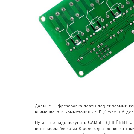
Дальше — фрезеровка платы под силовыми конт
внимание, т.к. коммутация 220В / max 10А де
Ну и … не надо покупать САМЫЕ ДЕШЁВЫЕ али
вот в моём блоке из 8 реле одна релюшка так