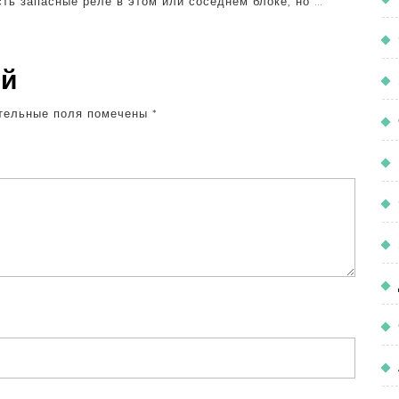
сть запасные реле в этом или соседнем блоке, но …
ий
тельные поля помечены
*