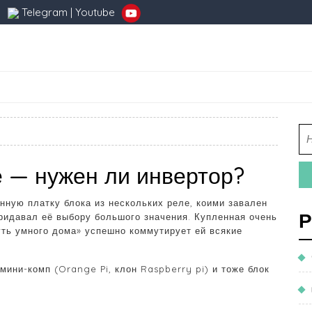
Telegram
|
Youtube
в
е — нужен ли инвертор?
ную платку блока из нескольких реле, коими завален
Р
придавал её выбору большого значения. Купленная очень
чуть умного дома» успешно коммутирует ей всякие
мини-комп (Orange Pi, клон Raspberry pi) и тоже блок