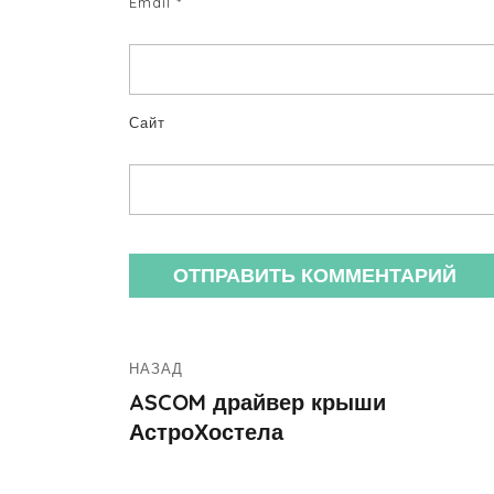
Email
*
Сайт
НАЗАД
ASCOM драйвер крыши
АстроХостела