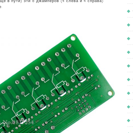
ещё в пути) эти 8 джамперов (4 слева и 4 справа)
е.