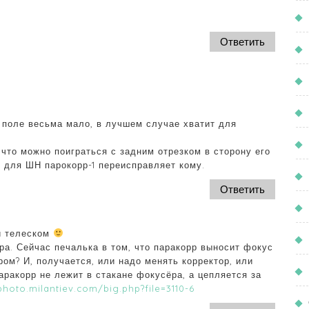
Ответить
 поле весьма мало, в лучшем случае хватит для
 что можно поиграться с задним отрезком в сторону его
. для ШН парокорр-1 переисправляет кому.
Ответить
ой телеском
ра. Сейчас печалька в том, что паракорр выносит фокус
ом? И, получается, или надо менять корректор, или
аракорр не лежит в стакане фокусёра, а цепляется за
photo.milantiev.com/big.php?file=3110-6