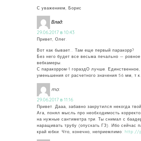
С уважением, Борис
Влад
:
29.06.2017 в 10:43
Привет, Олег.
Вот как бывает… Там еще первый паракорр?
Без него будет все весьма печально — ровное
вебкамеры.
С паракорром-1 гораздО лучше. Единственное,
уменьшения от расчетного значения 56 мм, т.к
mo
:
29.06.2017 в 11:16
Привет. Дааа, забавно закрутился некогда тв
Ага, понял мысль про необходимость корректо
на нужные сантиметра три. Ты снимал с баадер
наращивать трубу (опускать ГЗ). Ибо сейчас п
край юбки. Что, конечно, неприемлимо:
http://