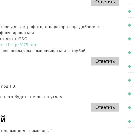
Ответить
ынос для астрофото, а паракорр еще добавляет…
сфокусироваться.
ители от GSO.
m-ff114-p-8175.html
м решением,чем заморачиваться с трубой
Ответить
 под ГЗ.
е него будет темень по углам.
Ответить
ий
тельные поля помечены
*