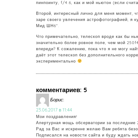
пинпоинту, f/4.6, как и мой ньютон (если счит
Второй, интересный лично для меня момент, ч
заре своего увлечения астрофотографией, я ку
Мид ШН6″.
Что примечательно, телескоп вроде как бы нью
значительно более ровное поле, чем мой 250f4
впереди? К сожалению, пока что я не могу най
даёт этот телескоп без дополнительного корр
экспериментально
комментариев: 5
Борис
:
23.06.2017 в 11:44
Мои поздравления!
Апертурная мощь обсерватории за последние 
Рад за Вас и искренне желаю Вам ребята безо
Подписался на новости сайта и буду ждать но