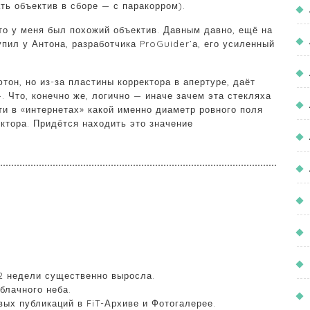
ать объектив в сборе — с паракорром).
то у меня был похожий объектив. Давным давно, ещё на
пил у Антона, разработчика ProGuider’а, его усиленный
тон, но из-за пластины корректора в апертуре, даёт
. Что, конечно же, логично — иначе зачем эта стекляха
ти в «интернетах» какой именно диаметр ровного поля
ектора. Придётся находить это значение
2 недели существенно выросла.
блачного неба.
вых публикаций в FiT-Архиве и Фотогалерее.