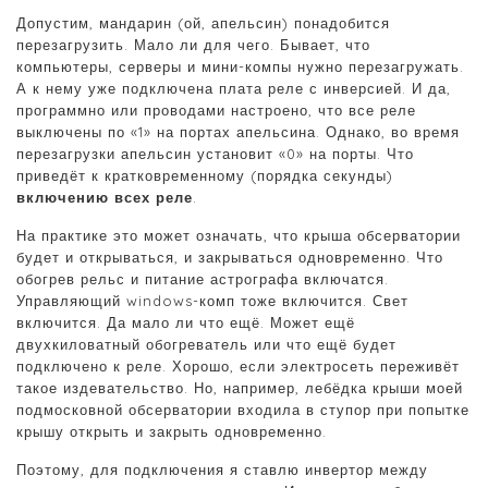
Допустим, мандарин (ой, апельсин) понадобится
перезагрузить. Мало ли для чего. Бывает, что
компьютеры, серверы и мини-компы нужно перезагружать.
А к нему уже подключена плата реле с инверсией. И да,
программно или проводами настроено, что все реле
выключены по «1» на портах апельсина. Однако, во время
перезагрузки апельсин установит «0» на порты. Что
приведёт к кратковременному (порядка секунды)
включению всех реле
.
На практике это может означать, что крыша обсерватории
будет и открываться, и закрываться одновременно. Что
обогрев рельс и питание астрографа включатся.
Управляющий windows-комп тоже включится. Свет
включится. Да мало ли что ещё. Может ещё
двухкиловатный обогреватель или что ещё будет
подключено к реле. Хорошо, если электросеть переживёт
такое издевательство. Но, например, лебёдка крыши моей
подмосковной обсерватории входила в ступор при попытке
крышу открыть и закрыть одновременно.
Поэтому, для подключения я ставлю инвертор между