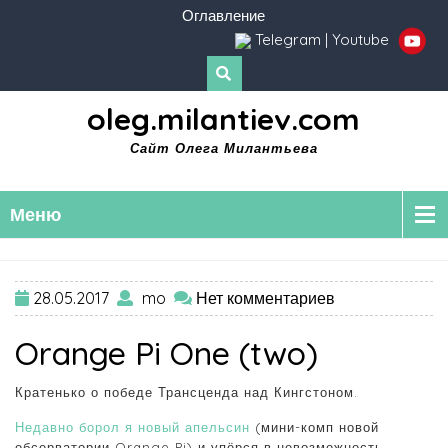
Оглавление
Telegram
|
Youtube
oleg.milantiev.com
Сайт Олега Милантьева
Меню
28.05.2017
mo
Нет комментариев
Orange Pi One (two)
Кратенько о победе Трансценда над Кингстоном.
Недавно борол я новый апельсин
(мини-комп новой
обсерватории Orange Pi) и упёрся в невозможность