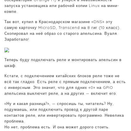
запуска установщика или рабочей копии Linux на мини-
компе.
Так вот, купил в Краснодарском магазине «DNS» эту
самую карточку MicroSD, Transcend на 8 гиг (10 класс).
Скопировал на неё образ со старого апельсина. Вуаля.
Заработало!
Теперь буду подключать реле и монтировать апельсин в
шкаф.
Кстати, с подключением китайских блоков реле тоже не
всё так гладко. Есть реле с прямым подключением, а есть
с инверсным. Это значит, что для одних «0» на GPIO
апельсина выключит реле, а на других — включит его.
«Ну и какая разница?», — спросишь ты, читатель? Ну,
подумаешь, или подключить провод к другой паре
контактов реле, или инвертировать программно. Невелика
проблема.
Но нет, проблема есть. И она может дорого стоить.