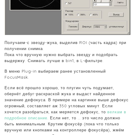
Получаем-с звезду-жука, выделив ROI (часть кадра) при
получении снимка.
Пока что вручную нужно выбрать звезду и подобрать
выдержку. Снимать лучше в bin1, в L-фильтре.
В меню Plug-in выбираем ранее установленный
FocusMask.
Если всё прошло хорошо, то плугин чуть подумает,
обернёт дебуг-раскраской жука и выдаст найденное
значение дефокуса. В примере на картинке выше дефокус
огромный, составляет аж 350 угловых минут. Если
хочется разобраться, как меряется дефокус, то
велкам в
подробное описание
. Если нет, то … это число должно
быть минимальным. Крутим фокусёр (пока что только
вручную или кнопками на контроллере фокусёра), жмём