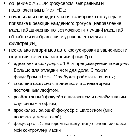
общение с ASCOM фокусёром, выбранным и
подключенным в MaximDL;
начальная и принудительная калибровка фокусёра в
привязке к реакции найденного фокуса (направление,
масштаб движения по-возможности, лучший масштаб
обработки изображения и уровень его медиан-
фильтрации);
несколько алгоритмов авто-фокусировки в зависимости
от уровня качества механики фокусёра:
идеальный фокусёр со 100% предсказуемой позицией.
Больше для отладки, чем для дела. С таким
фокусёром и focusMax будет работать на пять ;
хороший фокусёр с шаговиком и … некоторым
постоянным люфтом;
разболтанный фокусёр с шаговиком и непойми каким
случайным люфтом;
проскальзывающий фокусёр с шаговиком (мне
повезло, у меня такой);
фокусёр с DC-мотором на валу, подключенный через
мой контроллер маски.