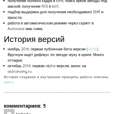
получение полного кадра в bin4, поиск яркой звезды под
маской, получение ROI в bin1;
подбор выдержки для получения необходимого SNR и
яркости;
работа в автоматическом режиме через скрипт в
Autosave мак-сима.
История версий
ноябрь 2016: первая публичная бета-версия (
v0.1b
).
Вручную ищет дефокус по звезде-жуку в кропе. Много
отладки;
октябрь 2016: первая alpha-версия, анонс на
astronomy.ru.
История создания и внутренние принципы работы описаны
здесь
.
комментариев: 5
Nobody
: