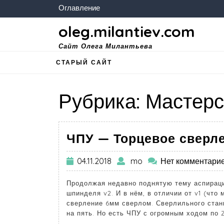
Оглавление
oleg.milantiev.com
Сайт Олега Милантьева
СТАРЫЙ САЙТ
Рубрика:
Мастерс
ЧПУ — Торцевое сверле
04.11.2018
mo
Нет комментари
Продолжая недавно поднятую тему аспираци
шпинделя v2. И в нём, в отличии от v1 (что
сверление 6мм сверлом. Сверлильного станк
на пять. Но есть ЧПУ с огромным ходом по Z