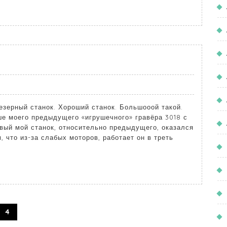
езерный станок. Хороший станок. Большооой такой.
ше моего предыдущего «игрушечного» гравёра 3018 с
овый мой станок, относительно предыдущего, оказался
 что из-за слабых моторов, работает он в треть
4