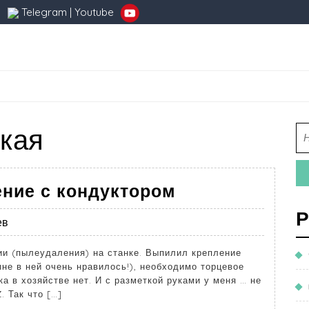
Telegram
|
Youtube
кая
ние с кондуктором
Р
ев
и (пылеудаления) на станке. Выпилил крепление
 мне в ней очень нравилось!), необходимо торцевое
а в хозяйстве нет. И с разметкой руками у меня … не
. Так что […]