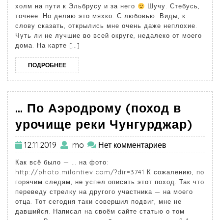
холм на пути к Эльбрусу и за него
Шучу. Стебусь,
точнее. Но делаю это мяхко. С любовью. Виды, к
слову сказать, открылись мне очень даже неплохие.
Чуть ли не лучшие во всей округе, недалеко от моего
дома. На карте […]
ПОДРОБНЕЕ
… По Аэродрому (поход в
урочище реки Чунгурджар)
12.11.2019
mo
Нет комментариев
Как всё было — … на фото:
http://photo.milantiev.com/?dir=3741 К сожалению, по
горячим следам, не успел описать этот поход. Так что
переведу стрелку на другого участника — на моего
отца. Тот сегодня таки совершил подвиг, мне не
давшийся. Написал на своём сайте статью о том