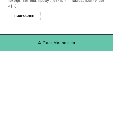
походе. Вот она, прошу любить и … жаловаться? А вот
и […]
ПОДРОБНЕЕ
© Олег Милантьев