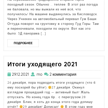
походный сезон. Обычно … теплее. В этот раз погода
не баловала, но мы выжали из неё всё, что
получилось! На машине выдвинулись за Кисловодск.
Через Учкекен на автомобильный перевал Гум Баши.
Оттуда поворот на грунтовку в сторону Гуд Горы. Там
и переночевали, походили по округе. Вот как это
было: 3Д панорама […]
ПОДРОБНЕЕ
Итоги уходящего 2021
29.12.2021
mo
2 комментария
26 декабря, пора подводить итоги уходящего (что б
ему поскорей бы уйти!)
27 декабря. Окинул
взглядом прошедший год — активный был! Жаль
отпускать. Но конец года бр… с перегрузом.28
декабря. Блин, я хоть до конца этого года допишу
отчёт?
29 декабря! Дописал!
В этом году мне