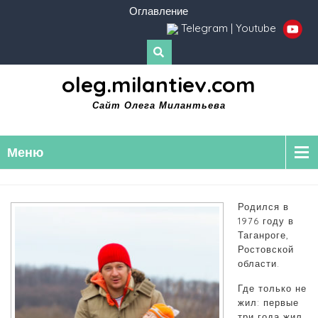
Оглавление
Telegram
|
Youtube
oleg.milantiev.com
Сайт Олега Милантьева
Меню
Родился в
1976 году в
Таганроге,
Ростовской
области.
Где только не
жил: первые
три года жил