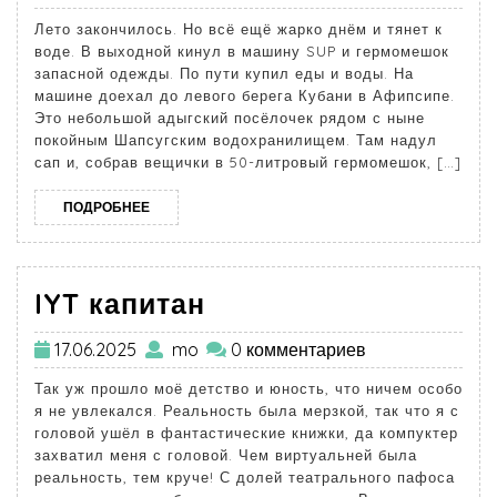
Лето закончилось. Но всё ещё жарко днём и тянет к
воде. В выходной кинул в машину SUP и гермомешок
запасной одежды. По пути купил еды и воды. На
машине доехал до левого берега Кубани в Афипсипе.
Это небольшой адыгский посёлочек рядом с ныне
покойным Шапсугским водохранилищем. Там надул
сап и, собрав вещички в 50-литровый гермомешок, […]
ПОДРОБНЕЕ
IYT капитан
17.06.2025
mo
0 комментариев
Так уж прошло моё детство и юность, что ничем особо
я не увлекался. Реальность была мерзкой, так что я с
головой ушёл в фантастические книжки, да компуктер
захватил меня с головой. Чем виртуальней была
реальность, тем круче! С долей театрального пафоса