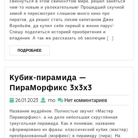
свихнуться в этом свинхнУтом мире, решил заняться
чем-то новым и увлекательным! Прошедшей скучной
зимой я пересмотрел слишком много кино про
пиратов, да решил стать лихим капитаном Джек
Воробьём, да купил себе первый в жизни парус!
Спешу поделиться историей приобретения и
владения. А так же рассказать об эволюции […]
ПОДРОБНЕЕ
Кубик-пирамида —
ПираМорфикс 3х3х3
26.01.2023
mo
Нет комментариев
Название мудрёное. Полностью звучит «Мастер
Пираморфикс», а на деле небольшая скруглённая
треугольная пирамида. Как я понимаю, название
сформировано из фразы: классический кубик (мастер)
преобразованный (морфикс) в пирамиду (пира). На