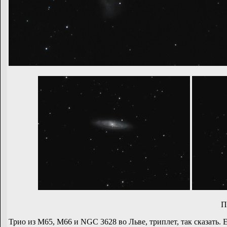
П
Трио из M65, M66 и NGC 3628 во Льве, триплет, так сказать. 