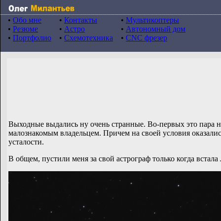
•
Обо мне
•
Контакты
•
Мультикоптеры
•
Резюме
•
Астро
•
Автономный дом
•
Портфолио
•
Схемотехника
•
CNC фрезер
Выходные выдались ну очень странные. Во-первых это пара ноч
малознакомым владельцем. Причем на своей условия оказались
усталости.
В общем, пустили меня за свой астрограф только когда встала 