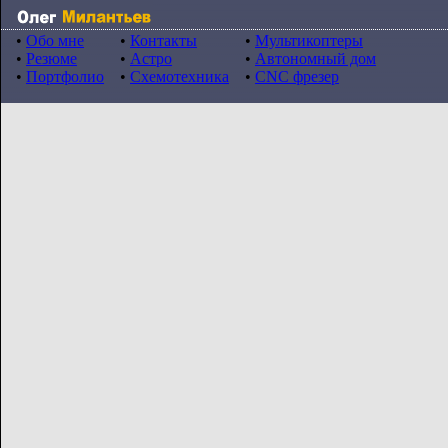
•
Обо мне
•
Контакты
•
Мультикоптеры
•
Резюме
•
Астро
•
Автономный дом
•
Портфолио
•
Схемотехника
•
CNC фрезер