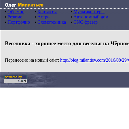
•
Обо мне
•
Контакты
•
Мультикоптеры
•
Резюме
•
Астро
•
Автономный дом
•
Портфолио
•
Схемотехника
•
CNC фрезер
Веселовка - хорошее место для веселья на Чёрно
Перенесено на новый сайт:
http://oleg.milantiev.com/2016/08/29