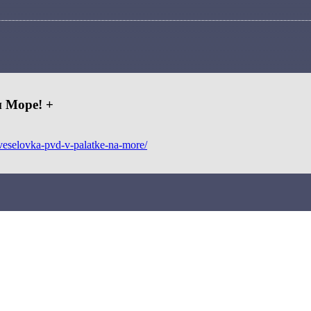
м Море! +
/veselovka-pvd-v-palatke-na-more/